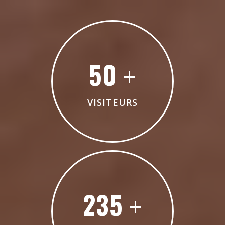
50
+
VISITEURS
235
+