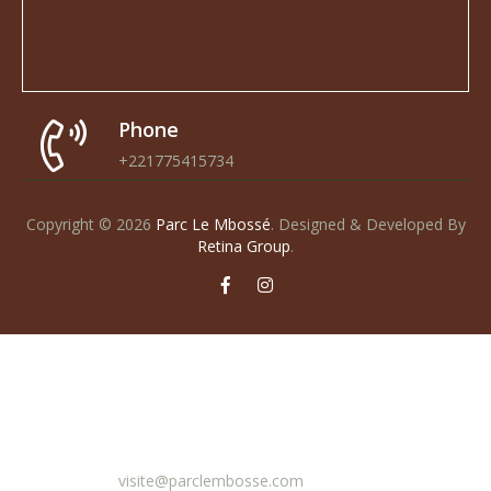
Phone
+221775415734
Copyright © 2026
Parc Le Mbossé
.
Designed & Developed By
Retina Group
.
Email
visite@parclembosse.com