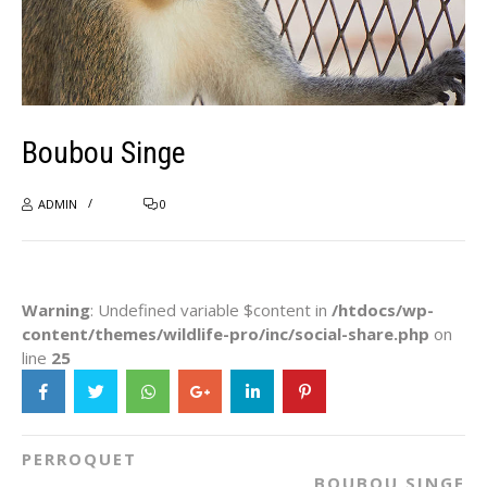
Boubou Singe
ADMIN
0
Warning
: Undefined variable $content in
/htdocs/wp-
content/themes/wildlife-pro/inc/social-share.php
on
line
25
PERROQUET
BOUBOU SINGE