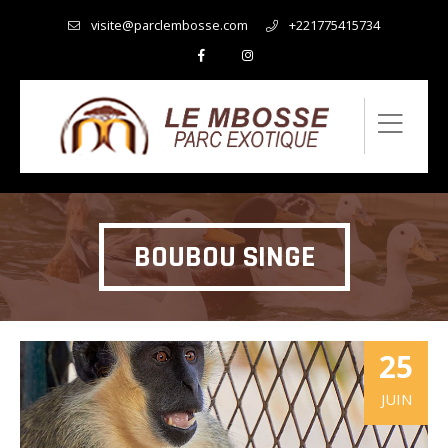
visite@parclembosse.com
+221775415734
BOUBOU SINGE
25
JUIN