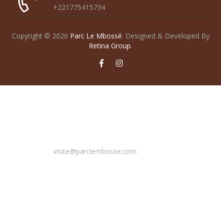
+221775415734
Copyright © 2026
Parc Le Mbossé
.
Designed & Developed By
Retina Group
.
Email
visite@parclembosse.com