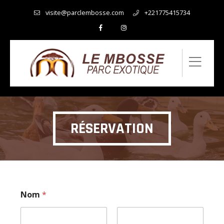
visite@parclembosse.com
+221775415734
RÉSERVATION
Nom
*