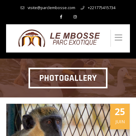
visite@parclembosse.com
+221775415734
PHOTOGALLERY
25
JUIN