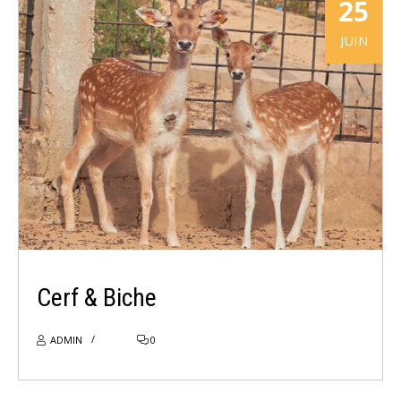
25
JUIN
LIRE PLUS
Cerf & Biche
ADMIN
0