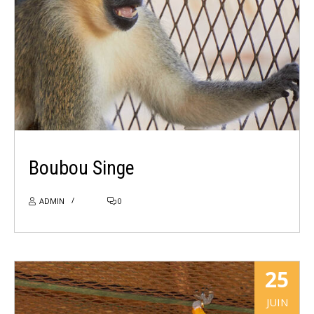
Boubou Singe
ADMIN
0
25
JUIN