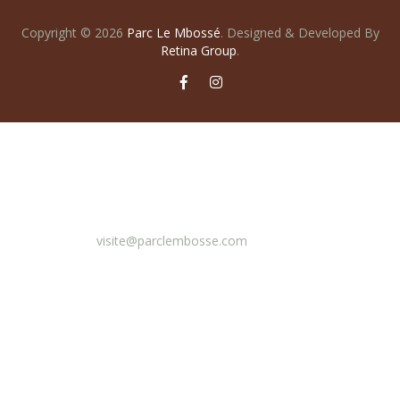
Copyright © 2026
Parc Le Mbossé
.
Designed & Developed By
Retina Group
.
Email
visite@parclembosse.com