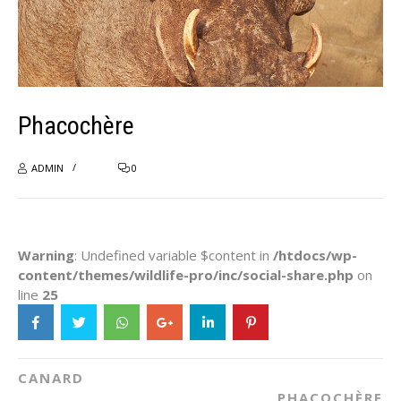
Phacochère
ADMIN
0
Warning
: Undefined variable $content in
/htdocs/wp-
content/themes/wildlife-pro/inc/social-share.php
on
line
25
CANARD
PHACOCHÈRE