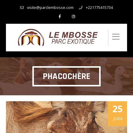
visite@parclembosse.com
+221775415734
PHACOCHÈRE
25
JUIN